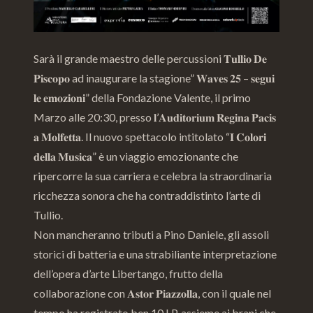
Sarà il grande maestro delle percussioni 𝐓𝐮𝐥𝐥𝐢𝐨 𝐃𝐞
𝐏𝐢𝐬𝐜𝐨𝐩𝐨 ad inaugurare la stagione” 𝐖𝐚𝐯𝐞𝐬 𝟐𝟓 – 𝐬𝐞𝐠𝐮𝐢
𝐥𝐞 𝐞𝐦𝐨𝐳𝐢𝐨𝐧𝐢” della Fondazione Valente, il primo
Marzo alle 20:30, presso 𝐥’𝐀𝐮𝐝𝐢𝐭𝐨𝐫𝐢𝐮𝐦 𝐑𝐞𝐠𝐢𝐧𝐚 𝐏𝐚𝐜𝐢𝐬
𝐚 𝐌𝐨𝐥𝐟𝐞𝐭𝐭𝐚. Il nuovo spettacolo intitolato “𝐈 𝐂𝐨𝐥𝐨𝐫𝐢
𝐝𝐞𝐥𝐥𝐚 𝐌𝐮𝐬𝐢𝐜𝐚” è un viaggio emozionante che
ripercorre la sua carriera e celebra la straordinaria
ricchezza sonora che ha contraddistinto l’arte di
Tullio.
Non mancheranno tributi a Pino Daniele, gli assoli
storici di batteria e una strabiliante interpretazione
dell’opera d’arte Libertango, frutto della
collaborazione con 𝐀𝐬𝐭𝐨𝐫 𝐏𝐢𝐚𝐳𝐳𝐨𝐥𝐥𝐚, con il quale nel
tempo ha registrato ben 10 LP, assieme ai brani che