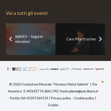
Vai a tutti gli eventi
WAVES – Segui le
Caro Pino ti scrivo
emozioni
© 2026 Fondazione Musicale “Vincenzo Maria Valente” | Via
Amente n. 9, MOLFETTA (BA) | PEC
fond.valente@pec.libero.i
t
Partita IVA 05397260729 |
Privacy policy
–
Cookie policy
|
Credits