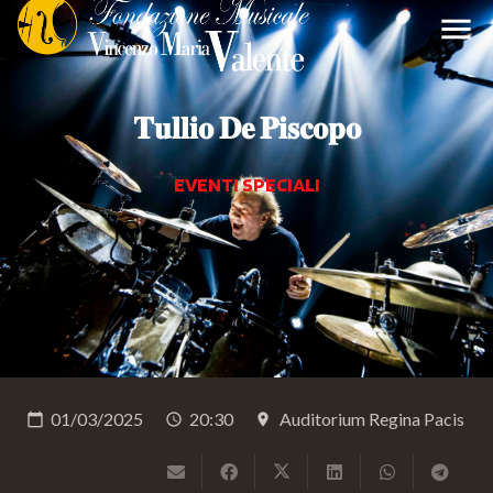
menu
𝐓𝐮𝐥𝐥𝐢𝐨 𝐃𝐞 𝐏𝐢𝐬𝐜𝐨𝐩𝐨
EVENTI SPECIALI
01/03/2025
20:30
Auditorium Regina Pacis
calendar_today
schedule
place