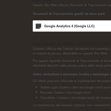
Misurazione
Questo Sito Web utilizza Strumenti di Tracciamento per m
Strumenti di Tracciamento gestiti da terze parti
Google Analytics 4 (Google LLC)
Come gestire le preferenze e prestare o revocare 
Qualora l’utilizzo dei Tracker sia basato sul consenso,
in materia di privacy disponibile su questo Sito Web.
Per quanto riguarda Strumenti di Tracciamento di terza pa
strumenti descritti nella privacy policy della terza par
Come controllare o eliminare Cookie e tecnologie s
Gli Utenti possono utilizzare le impostazioni del propri
Vedere quali Cookie o altre tecnologie simili sono 
Bloccare Cookie o tecnologie simili;
Cancellare i Cookie o tecnologie simili dal browse
Le impostazioni del browser, tuttavia, non consentono 