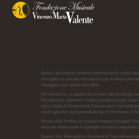
Cookie Policy di fondazionemusicaleva
Questo documento contiene informazioni in merito alle t
raccogliere e salvare informazioni (per esempio tramite 
interagisce con questo Sito Web.
Per semplicità, in questo documento tali tecnologie son
Per esempio, sebbene i Cookie possano essere usati in 
che si tratta di Strumenti di Tracciamento che richiedo
modo specifico quel particolare tipo di Strumento di T
Alcune delle finalità per le quali vengono impiegati St
revocato liberamente in qualsiasi momento seguendo l
Questo Sito Web utilizza Strumenti di Tracciamento ges