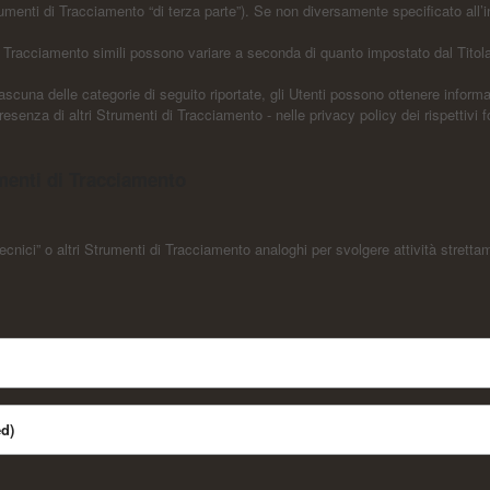
trumenti di Tracciamento “di terza parte”). Se non diversamente specificato all
i Tracciamento simili possono variare a seconda di quanto impostato dal Titola
ascuna delle categorie di seguito riportate, gli Utenti possono ottenere informa
esenza di altri Strumenti di Tracciamento - nelle privacy policy dei rispettivi fo
menti di Tracciamento
nici” o altri Strumenti di Tracciamento analoghi per svolgere attività stretta
d)