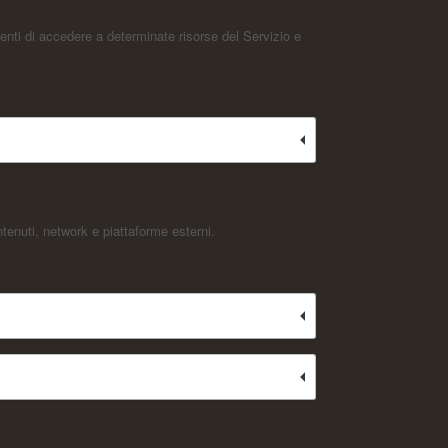
enti di accedere a determinate risorse del Servizio e
tenuti, network e piattaforme esterni.