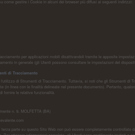
 come gestire i Cookie in alcuni dei browser più diffusi ai seguenti indirizzi:
racciamento per applicazioni mobili disattivandoli tramite le apposite impostazio
ciamento in generale (gli Utenti possono consultare le impostazioni del disposit
menti di Tracciamento
 l'utilizzo di Strumenti di Tracciamento. Tuttavia, si noti che gli Strumenti d
e (in linea con le finalità delineate nel presente documento). Pertanto, qualora 
 fornire le relative funzionalità.
 Amente n. 9, MOLFETTA (BA)
evalente.com
terza parte su questo Sito Web non può essere completamente controllato dal 
 Per ottenere informazioni complete, gli Utenti sono gentilmente invitati a cons