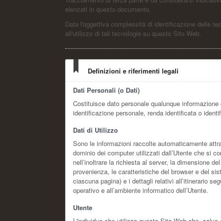
elencati in questo documento.
Data l'oggettiva complessità di identificazione delle tec
all'utilizzo di tali tecnologie su questo Sito Web.
Definizioni e riferimenti legali
Dati Personali (o Dati)
Costituisce dato personale qualunque informazione 
identificazione personale, renda identificata o identi
Dati di Utilizzo
Sono le informazioni raccolte automaticamente attrave
dominio dei computer utilizzati dall’Utente che si con
nell’inoltrare la richiesta al server, la dimensione de
provenienza, le caratteristiche del browser e del sis
ciascuna pagina) e i dettagli relativi all’itinerario s
operativo e all’ambiente informatico dell’Utente.
Utente
L'individuo che utilizza questo Sito Web che, salvo 