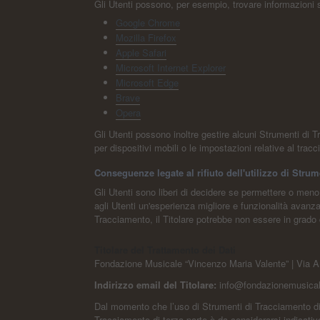
Gli Utenti possono, per esempio, trovare informazioni su
Google Chrome
Mozilla Firefox
Apple Safari
Microsoft Internet Explorer
Microsoft Edge
Brave
Opera
Gli Utenti possono inoltre gestire alcuni Strumenti di T
per dispositivi mobili o le impostazioni relative al trac
Conseguenze legate al rifiuto dell'utilizzo di Stru
Gli Utenti sono liberi di decidere se permettere o meno
agli Utenti un'esperienza migliore e funzionalità avanzat
Tracciamento, il Titolare potrebbe non essere in grado di
Titolare del Trattamento dei Dati
Fondazione Musicale “Vincenzo Maria Valente” | Via
Indirizzo email del Titolare:
info@fondazionemusical
Dal momento che l’uso di Strumenti di Tracciamento di 
Tracciamento di terza parte è da considerarsi indicativo.