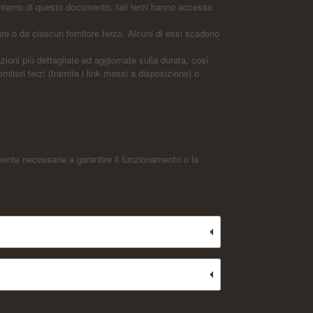
’interno di questo documento, tali terzi hanno accesso
re o da ciascun fornitore terzo. Alcuni di essi scadono
zioni più dettagliate ed aggiornate sulla durata, così
rnitori terzi (tramite i link messi a disposizione) o
mente necessarie a garantire il funzionamento o la