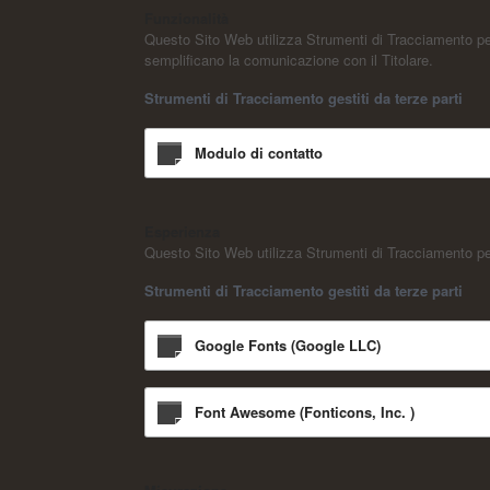
Funzionalità
Questo Sito Web utilizza Strumenti di Tracciamento per 
semplificano la comunicazione con il Titolare.
Strumenti di Tracciamento gestiti da terze parti
Modulo di contatto
Esperienza
Questo Sito Web utilizza Strumenti di Tracciamento per 
Strumenti di Tracciamento gestiti da terze parti
Google Fonts (Google LLC)
Font Awesome (Fonticons, Inc. )