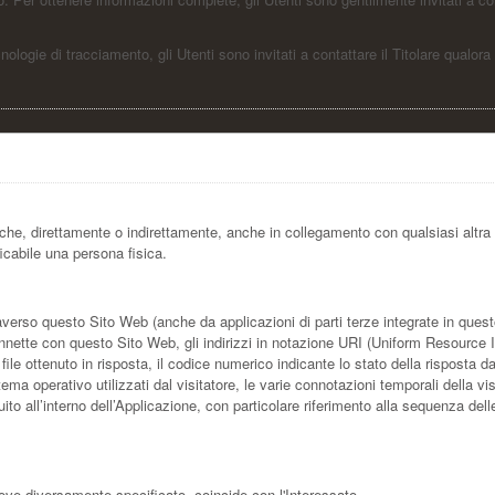
nologie di tracciamento, gli Utenti sono invitati a contattare il Titolare qualora
che, direttamente o indirettamente, anche in collegamento con qualsiasi altra
ficabile una persona fisica.
rso questo Sito Web (anche da applicazioni di parti terze integrate in questo S
nette con questo Sito Web, gli indirizzi in notazione URI (Uniform Resource Ident
l file ottenuto in risposta, il codice numerico indicante lo stato della risposta da
tema operativo utilizzati dal visitatore, le varie connotazioni temporali della 
eguito all’interno dell’Applicazione, con particolare riferimento alla sequenza del
ove diversamente specificato, coincide con l'Interessato.