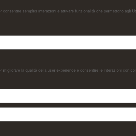
consentire semplici interazioni e attivare funzionalità che permettono agli Ut
migliorare la qualità della user experience e consentire le interazioni con con