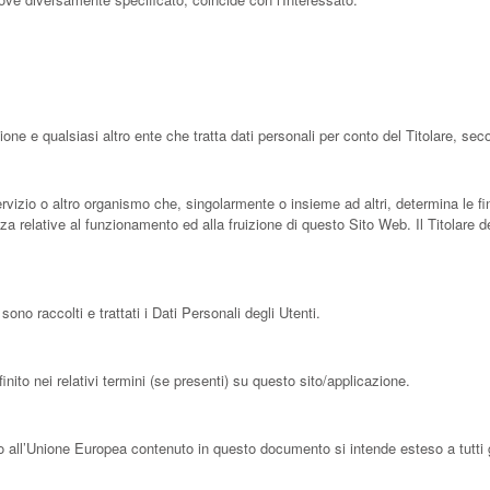
ione e qualsiasi altro ente che tratta dati personali per conto del Titolare, s
servizio o altro organismo che, singolarmente o insieme ad altri, determina le fin
zza relative al funzionamento ed alla fruizione di questo Sito Web. Il Titolare
no raccolti e trattati i Dati Personali degli Utenti.
nito nei relativi termini (se presenti) su questo sito/applicazione.
 all’Unione Europea contenuto in questo documento si intende esteso a tutti gl