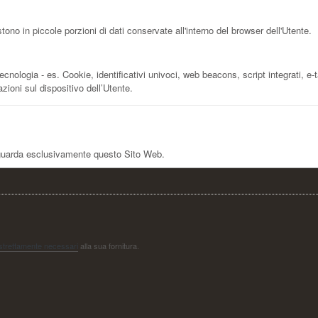
no in piccole porzioni di dati conservate all'interno del browser dell'Utente.
nologia - es. Cookie, identificativi univoci, web beacons, script integrati, e-ta
ioni sul dispositivo dell’Utente.
iguarda esclusivamente questo Sito Web.
 strettamente necessari
alla sua fornitura.