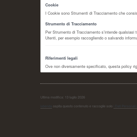
Cookie
I Cookie sono Strumenti di Tracciamento che consisto
Strumento di Tracciamento
Per Strumento di Tracciamento s’intende qualsiasi tec
Utenti, per esempio raccogliendo o salvando informaz
Riferimenti legali
Ove non diversamente specificato, questa policy r
Ultima modifica: 13 luglio 2026
iubenda
ospita questo contenuto e raccoglie solo
i Dati Personali