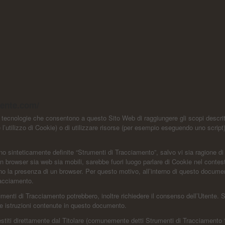
lente.com/
ecnologie che consentono a questo Sito Web di raggiungere gli scopi descritti 
l’utilizzo di Cookie) o di utilizzare risorse (per esempio eseguendo uno script
o sinteticamente definite “Strumenti di Tracciamento”, salvo vi sia ragione di 
browser sia web sia mobili, sarebbe fuori luogo parlare di Cookie nel contesto
no la presenza di un browser. Per questo motivo, all’interno di questo document
racciamento.
rumenti di Tracciamento potrebbero, inoltre richiedere il consenso dell’Utente
e istruzioni contenute in questo documento.
titi direttamente dal Titolare (comunemente detti Strumenti di Tracciamento 