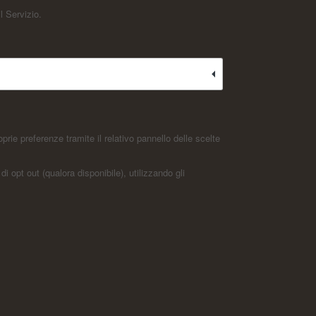
l Servizio.
rie preferenze tramite il relativo pannello delle scelte
i opt out (qualora disponibile), utilizzando gli