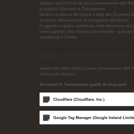
abilitano servizi forniti da terzi (comunemente detti S
ai rispettivi Strumenti di Tracciamento.
Durata e scadenza dei Cookie e degli altri Strumenti d
al termine della sessione di navigazione dell’Utente.
In aggiunta a quanto specificato nella descrizione di ci
come qualsiasi altra informazione rilevante - quale la pr
contattando il Titolare.
Come questo Sito Web utilizza gli Stru
Necessari
Questo Sito Web utilizza Cookie comunemente detti “tec
fornitura del Servizio.
Strumenti di Tracciamento gestiti da terze parti
Cloudflare (Cloudflare, Inc.)
Google Tag Manager (Google Ireland Limite