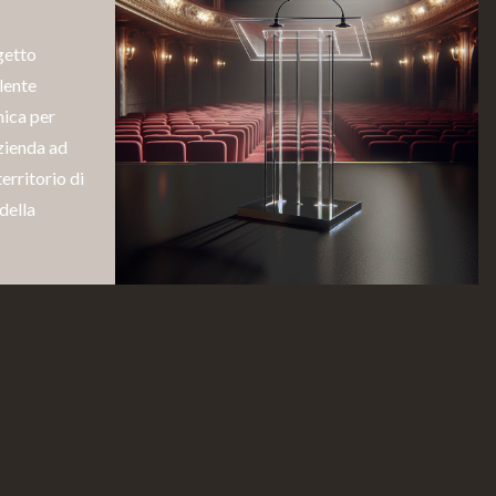
getto
lente
nica per
zienda ad
erritorio di
della