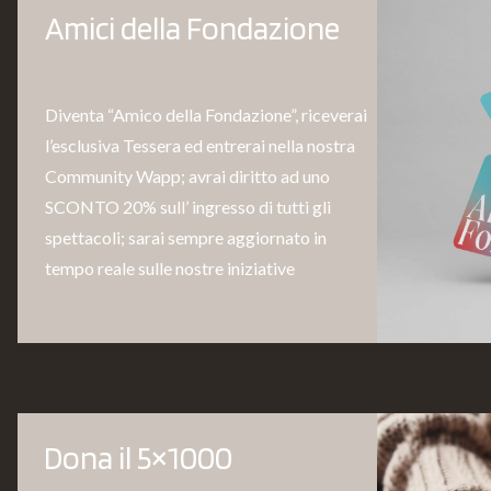
Amici della Fondazione
Diventa “Amico della Fondazione”, riceverai
l’esclusiva Tessera ed entrerai nella nostra
Community Wapp; avrai diritto ad uno
SCONTO 20% sull’ ingresso di tutti gli
spettacoli; sarai sempre aggiornato in
tempo reale sulle nostre iniziative
Dona il 5×1000