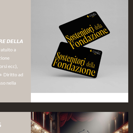
𝙀 𝘿𝙀𝙇𝙇𝘼
ratuito a
zione
rsi ecc),
+ Diritto ad
sso nella
s