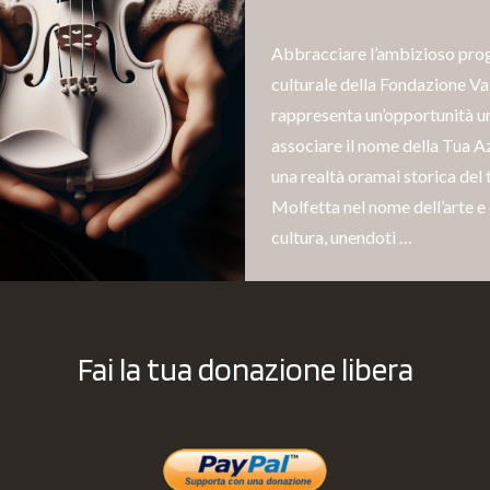
Abbracciare l’ambizioso pro
culturale della Fondazione Va
rappresenta un’opportunità u
associare il nome della Tua A
una realtà oramai storica del t
Molfetta nel nome dell’arte e 
cultura, unendoti …
Fai la tua donazione libera