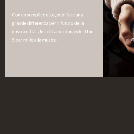
Con un semplice atto, puoi fare una
grande differenza per il futuro della
nostra città. Unisciti a noi donando il tuo
5 per mille alla musica.