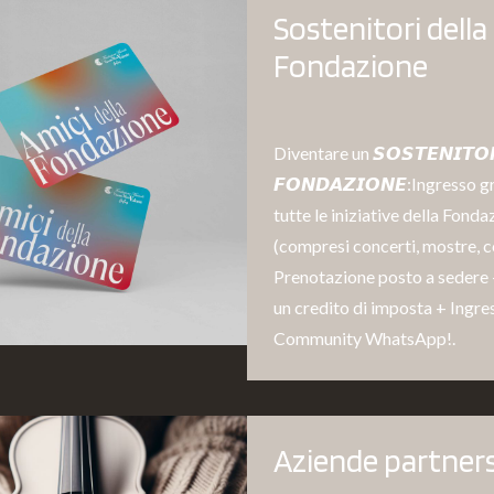
Sostenitori della
Fondazione
⁠Diventare un 𝙎𝙊𝙎𝙏𝙀𝙉𝙄𝙏𝙊
𝙁𝙊𝙉𝘿𝘼𝙕𝙄𝙊𝙉𝙀:Ingresso g
tutte le iniziative della Fonda
(compresi concerti, mostre, co
Prenotazione posto a sedere 
un credito di imposta + Ingre
Community WhatsApp!.
Aziende partner