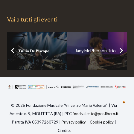
Vai a tutti gli eventi
𝐓𝐮𝐥𝐥𝐢𝐨 𝐃𝐞 𝐏𝐢𝐬𝐜𝐨𝐩𝐨
Jany McPherson Trio
© 2026 Fondazione Musicale “Vincenzo Maria Valente” | Via
Amente n. 9, MOLFETTA (BA) | PEC
fond.valente@pec.libero.i
t
Partita IVA 05397260729 |
Privacy policy
–
Cookie policy
|
Credits