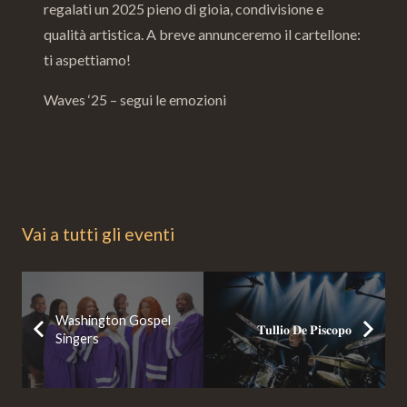
regalati un 2025 pieno di gioia, condivisione e
qualità artistica. A breve annunceremo il cartellone:
ti aspettiamo!
Waves ‘25 – segui le emozioni
Vai a tutti gli eventi
Washington Gospel
𝐓𝐮𝐥𝐥𝐢𝐨 𝐃𝐞 𝐏𝐢𝐬𝐜𝐨𝐩𝐨
Singers