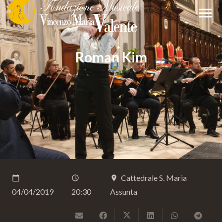
menu
Roman Kim
Cattedrale S. Maria
calendar_today
schedule
place
04/04/2019
20:30
Assunta