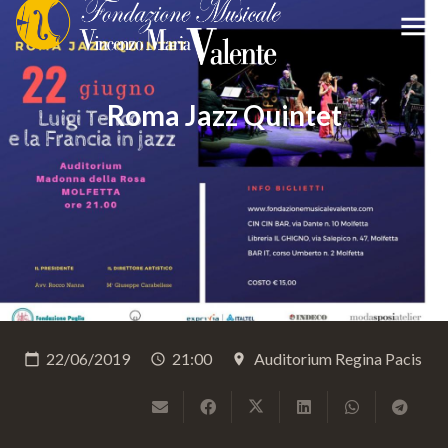
menu
Roma Jazz Quintet
22/06/2019
21:00
Auditorium Regina Pacis
calendar_today
schedule
place