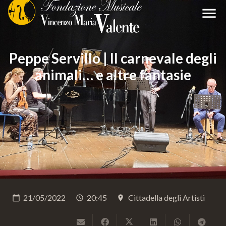
menu
Peppe Servillo | Il carnevale degli
animali… e altre fantasie
21/05/2022
20:45
Cittadella degli Artisti
calendar_today
schedule
place