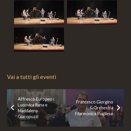
Vai a tutti gli eventi
Affresco Europeo ı
Francesco Giorgino
Ludovica Rana e
& Orchestra
Maddalena
Filarmonica Pugliese
Giacopuzzi