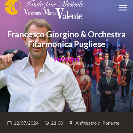
menu
Francesco Giorgino & Orchestra
Filarmonica Pugliese
SINFONICA
12/07/2024
21:00
Anfiteatro di Ponente
calendar_today
schedule
place