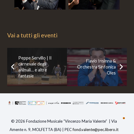
Vai a tutti gli eventi
Peppe Servillo | Il
Flavio Insinna &
carnevale degli
Orchestra Sinfonica
animali… e altre
Oles
fantasie
© 2026 Fondazione Musicale “Vincenzo Maria Valente” | Via
Amente n. 9, MOLFETTA (BA) | PEC
fond.valente@pec.libero.i
t