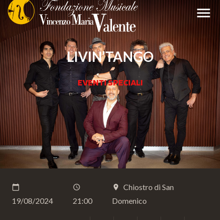
menu
LIVIN’TANGO
EVENTI SPECIALI
Chiostro di San
calendar_today
schedule
place
19/08/2024
21:00
Domenico