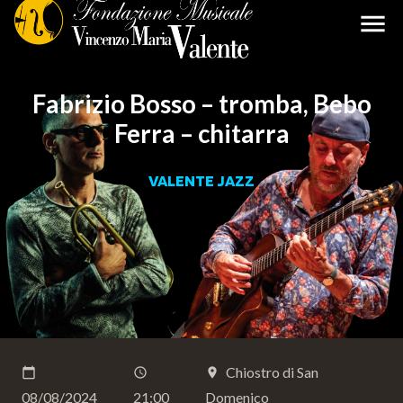
menu
Fabrizio Bosso – tromba, Bebo
Ferra – chitarra
VALENTE JAZZ
Chiostro di San
calendar_today
schedule
place
08/08/2024
21:00
Domenico