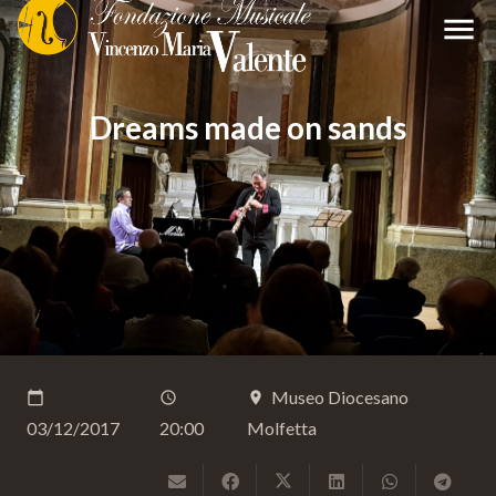
menu
Dreams made on sands
Museo Diocesano
calendar_today
schedule
place
03/12/2017
20:00
Molfetta