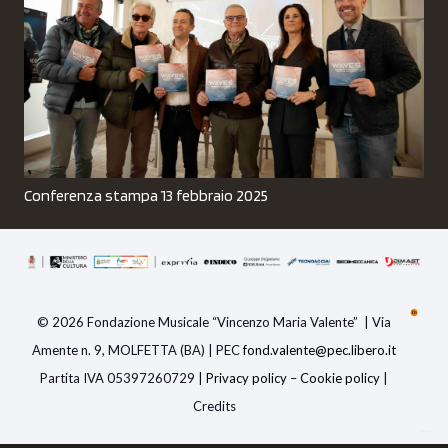
Conferenza stampa 13 febbraio 2025
© 2026 Fondazione Musicale “Vincenzo Maria Valente” | Via
Amente n. 9, MOLFETTA (BA) | PEC
fond.valente@pec.libero.i
t
Partita IVA 05397260729 |
Privacy policy
–
Cookie policy
|
Credits