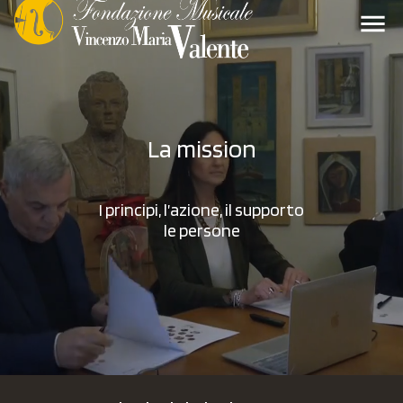
menu
La mission
I principi, l’azione, il supporto
le persone