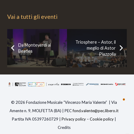
Vai a tutti gli eventi
Triosphere – Astor, il
Da Monteverdi ai
meglio di Astor
Beatles
Piazzolla
© 2026 Fondazione Musicale “Vincenzo Maria Valente” | Via
Amente n. 9, MOLFETTA (BA) | PEC
fond.valente@pec.libero.i
t
Partita IVA 05397260729 |
Privacy policy
–
Cookie policy
|
Credits