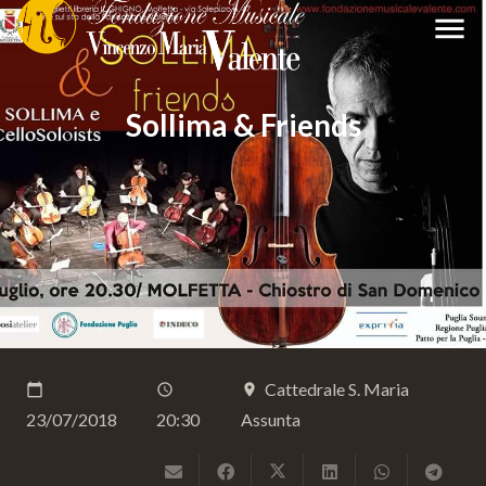
menu
Sollima & Friends
Cattedrale S. Maria
calendar_today
schedule
place
23/07/2018
20:30
Assunta