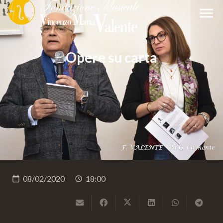
menu
Opere su carta
08/02/2020
18:00
calendar_today
schedule