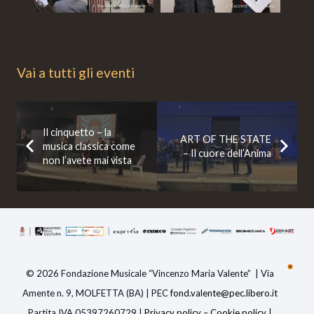
Vai a tutti gli eventi
Il cinquetto – la
ART OF THE STATE
musica classica come
– Il cuore dell’Anima
non l’avete mai vista
© 2026 Fondazione Musicale “Vincenzo Maria Valente” | Via
Amente n. 9, MOLFETTA (BA) | PEC
fond.valente@pec.libero.i
t
Partita IVA 05397260729 |
Privacy policy
–
Cookie policy
|