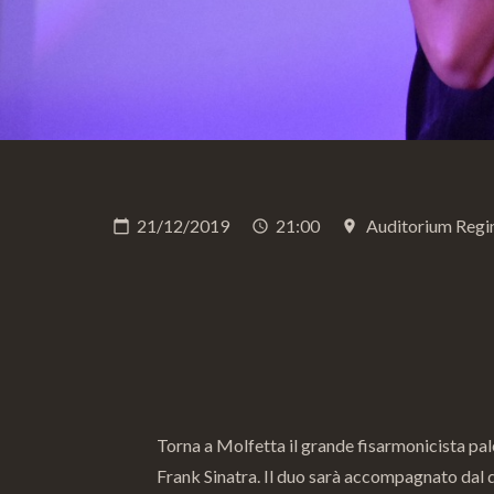
21/12/2019
21:00
Auditorium Regi
calendar_today
schedule
place
Torna a Molfetta il grande fisarmonicista pa
Frank Sinatra. Il duo sarà accompagnato dal q