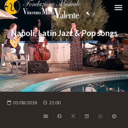
menu
Napoli, Latin Jazz & Pop songs
01/08/2018
21:00
calendar_today
schedule