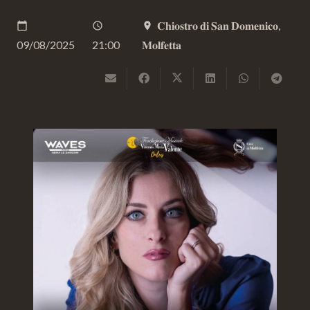
𝐂𝐡𝐢𝐨𝐬𝐭𝐫𝐨 𝐝𝐢 𝐒𝐚𝐧 𝐃𝐨𝐦𝐞𝐧𝐢𝐜𝐨,
calendar_today
schedule
place
09/08/2025
21:00
𝐌𝐨𝐥𝐟𝐞𝐭𝐭𝐚