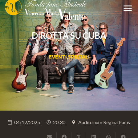
menu
DIROTTA SU CUBA
EVENTI SPECIALI
04/12/2025
20:30
Auditorium Regina Pacis
calendar_today
schedule
place