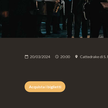
20/03/2024
20:00
Cattedrake di S.
calendar_today
schedule
place
Acquista i biglietti