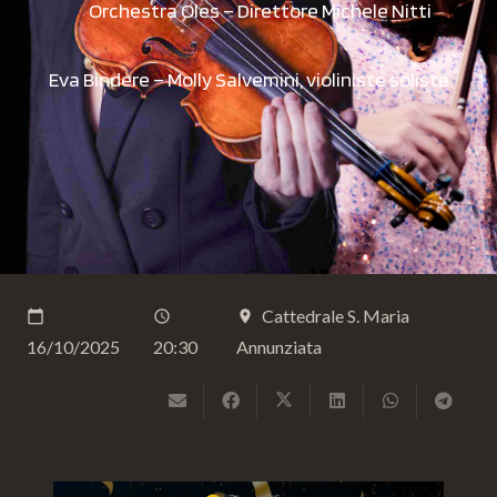
Orchestra Oles – Direttore Michele Nitti
Eva Bindere – Molly Salvemini, violiniste soliste
Cattedrale S. Maria
calendar_today
schedule
place
16/10/2025
20:30
Annunziata