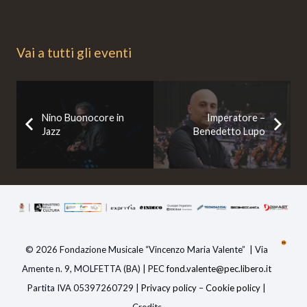
Vai a tutti gli eventi
Nino Buonocore in
Imperatore –
Jazz
Benedetto Lupo
© 2026 Fondazione Musicale “Vincenzo Maria Valente” | Via
Amente n. 9, MOLFETTA (BA) | PEC
fond.valente@pec.libero.i
t
Partita IVA 05397260729 |
Privacy policy
–
Cookie policy
|
Credits