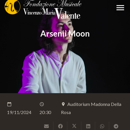
menu
Arsenii Moon
Auditorium Madonna Della
calendar_today
schedule
place
19/11/2024
20:30
Rosa