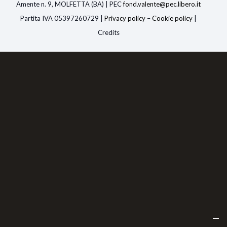
Amente n. 9, MOLFETTA (BA) | PEC
fond.valente@pec.libero.i
t
Partita IVA 05397260729 |
Privacy policy
–
Cookie policy
|
Credits