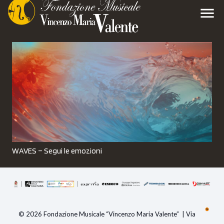
menu
WAVES – Segui le emozioni
© 2026 Fondazione Musicale “Vincenzo Maria Valente” | Via