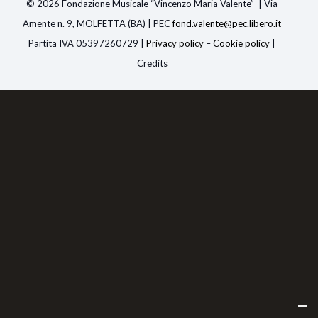
© 2026 Fondazione Musicale “Vincenzo Maria Valente” | Via
Amente n. 9, MOLFETTA (BA) | PEC
fond.valente@pec.libero.i
t
Partita IVA 05397260729 |
Privacy policy
–
Cookie policy
|
Credits