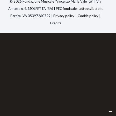
© 2026 Fondazione Musicale “Vincenzo Maria Valente” | Via
Amente n. 9, MOLFETTA (BA) | PEC
fond.valente@pec.libero.i
t
Partita IVA 05397260729 |
Privacy policy
–
Cookie policy
|
Credits