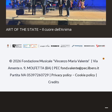
ART OF THE STATE – Il cuore dell’Anima
© 2026 Fondazione Musicale “Vincenzo Maria Valente” | Via
Amente n. 9, MOLFETTA (BA) | PEC
fond.valente@pec.libero.i
t
Partita IVA 05397260729 |
Privacy policy
–
Cookie policy
|
Credits